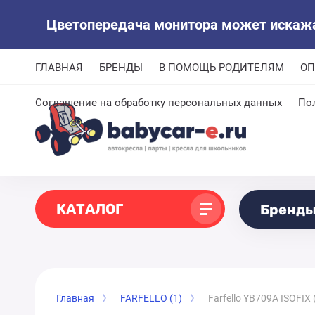
Цветопередача монитора может искажат
ГЛАВНАЯ
БРЕНДЫ
В ПОМОЩЬ РОДИТЕЛЯМ
ОП
Соглашение на обработку персональных данных
По
КАТАЛОГ
Бренд
Главная
FARFELLO (1)
Farfello YB709A ISOFIX 